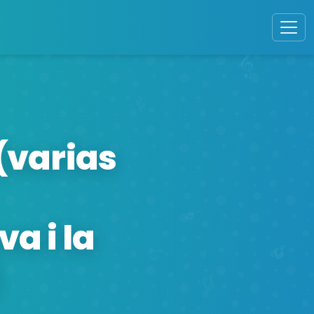
(varias
a i la
)