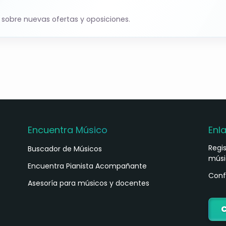
 sobre nuevas ofertas y oposiciones.
tes: mayor nota en la prueba práctica y en la
eres, mayores de 45 años y personas con
no, sorteo.
a renuncia a una oferta no impide futuros
bolsa.
Encuentra Músico
Enl
Regi
Buscador de Músicos
e la publicación de la oferta en la web municipal.
músi
s
Encuentra Pianista Acompañante
Conf
Asesoría para músicos y docentes
oves de selecció de personal” (Sede electrónica).
C
eos (administrativo) o por las vías del art. 16.4 de