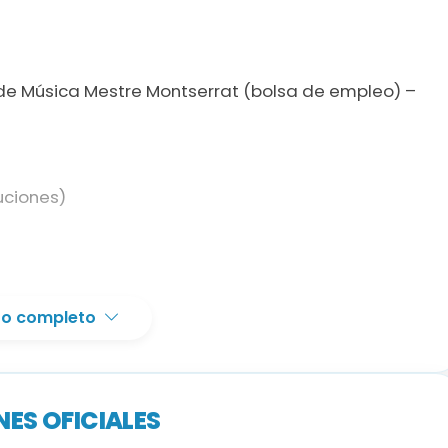
 de Música Mestre Montserrat (bolsa de empleo) –
uciones)
xto completo
Pedagogía Musical y Música en Movimiento (o
rompeta (o equivalentes acreditados).
ES OFICIALES
ola (o equivalentes acreditados).