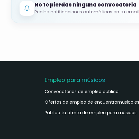
No te pierdas ninguna convocatoria
📂
Funcionamiento de la bolsa de empleo
Recibe notificaciones automáticas en tu email
Ordenación por puntuación final. Desempa
entrevista; si persiste, preferencia a muj
discapacidad reconocida; en último térmi
Llamamientos por orden de puntuación. Un
llamamientos, salvo baja voluntaria de la 
Empleo para músicos
📝
Presentación de solicitudes
Convocatorias de empleo público
Plazo: hasta el 27 de agosto de 2025, desd
Ofertas de empleo de encuentramusico.e
Cómo:
Publica tu oferta de empleo para músicos
Trámite en línea: “Presentació a les pr
También en Registro General (OAC), Corr