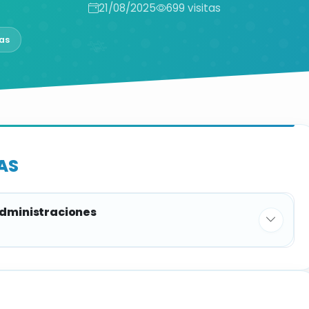
21/08/2025
699 visitas
as
AS
administraciones