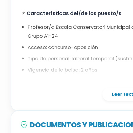
📌
Características del/de los puesto/s
Trompeta
Profesor/a Escola Conservatori Municipal
Viola
Grupo A1-24
Acceso: concurso-oposición
Tipo de personal: laboral temporal (sustit
Vigencia de la bolsa: 2 años
📚
Titulación requerida
Leer te
Título Superior de Música, especialidad 
equivalentes acreditados).
Título Superior de Música, especialidad T
DOCUMENTOS Y PUBLICACION
Título Superior de Música, especialidad Vi