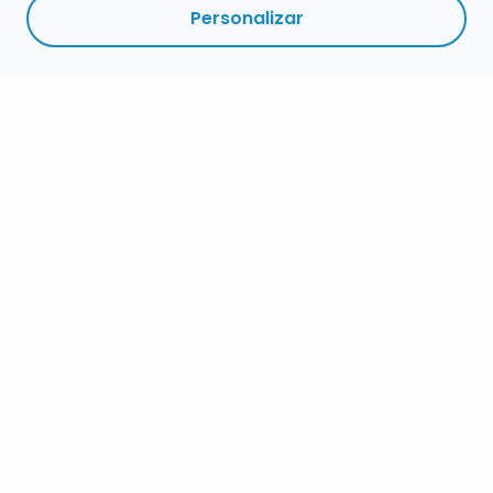
Personalizar
RESUMEN
PLAZOS
ENLACES
SEGUIR
ESPECIALIDADES