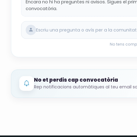
Encara no hi ha preguntes ni avisos. Sigues el pr
convoque una nueva bolsa posterior.
convocatòria.
Resumen orientativo de los datos principales.
inscribirte.
Escriu una pregunta o avís per a la comunitat
No tens comp
No et perdis cap convocatòria
Rep notificacions automàtiques al teu email so