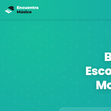
B
Esco
Mo