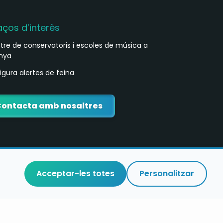
aços d’interès
stre de conservatoris i escoles de música a
nya
igura alertes de feina
Contacta amb nosaltres
Acceptar-les totes
Personalitzar