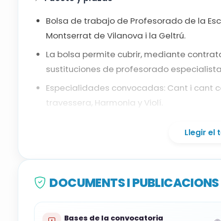
Contrabaix
Bolsa de trabajo de Profesorado de la Es
Flauta travessera
Montserrat de Vilanova i la Geltrú.
La bolsa permite cubrir, mediante contrata
Llenguatge musical
sustituciones de profesorado especialist
Especialidades convocadas: Cant i cant co
Violí
travessera, Harmonia y Violí.
📚
Requisitos
Llegir el
Titulación: título superior de Música de la
equivalentes acreditados por el organism
DOCUMENTS I PUBLICACIONS 
Catalán: certificado de suficiencia C1 o eq
prueba correspondiente.
Bases de la convocatoria
Castellano: las personas aspirantes sin n