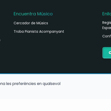
Encuentra Músico
Enll
Regi
Cercador de Músics
Espa
Troba Pianista Acompanyant
Conf
s
iona les preferències en qualsevol
Política de cookies
Política de Privacitat
Condicions d’Ús