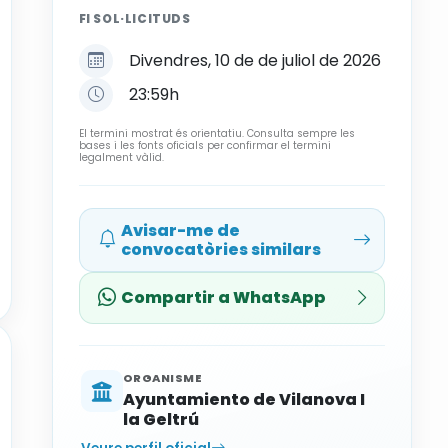
FI SOL·LICITUDS
Divendres, 10 de de juliol de 2026
23:59h
El termini mostrat és orientatiu. Consulta sempre les
bases i les fonts oficials per confirmar el termini
legalment vàlid.
Avisar-me de
convocatòries similars
Compartir a WhatsApp
ORGANISME
Ayuntamiento de Vilanova I
la Geltrú