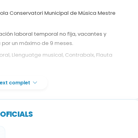
cola Conservatori Municipal de Música Mestre
ción laboral temporal no fija, vacantes y
a por un máximo de 9 meses.
ral, Llenguatge musical, Contrabaix, Flauta
 text complet
 especialidad correspondiente o títulos
o oficial competente.
OFICIALS
uivalente; quien no lo acredite debe realizar la
acionalidad española deben acreditar nivel