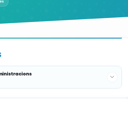
es
S
ministracions