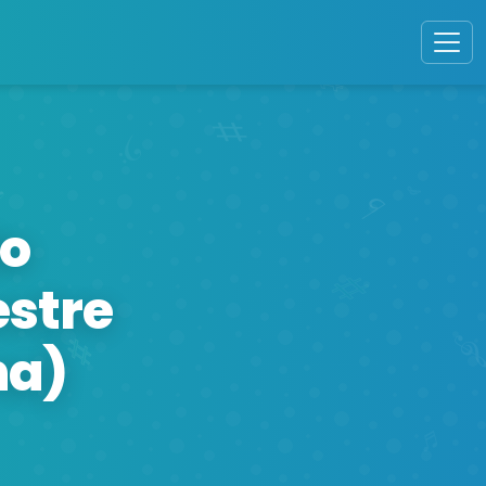
do
estre
na)