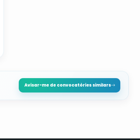
Avisar-me de convocatòries similars