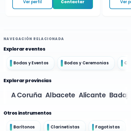
Ver perfil
Contactar
Ver per
NAVEGACIÓN RELACIONADA
Explorar eventos
Bodas y Eventos
Bodas y Ceremonias
Ch
Explorar provincias
A Coruña
Albacete
Alicante
Badaj
Otros instrumentos
Barítonos
Clarinetistas
Fagotistas