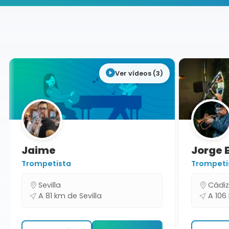
Buscador de músicos
Músicos
Conciertos
Sevilla
Ver vídeos (3)
Jaime
Jorge E
Trompetista
Trompetis
Sevilla
Cádiz
A 81 km de Sevilla
A 106 k