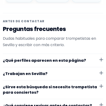
ANTES DE CONTACTAR
Preguntas frecuentes
Dudas habituales para comparar trompetistas en
Sevilla y escribir con más criterio.
¿Qué perfiles aparecen en esta página?
Aquí se muestran trompetistas con perfil público en
¿Trabajan en Sevilla?
EncuentraMúsico. La selección está filtrada por
experiencia o disponibilidad para conciertos. Además,
Los perfiles de esta landing tienen cobertura pública
¿Sirve esta búsqueda si necesito trompetista
la página se centra en perfiles que trabajan en Sevilla.
en Sevilla. Aun así, conviene confirmar lugar exacto,
para conciertos?
fechas, desplazamiento y disponibilidad antes de
Sí. La landing reúne perfiles que han indicado ese
cerrar nada.
¿Qué conviene revisar antes de contactar?