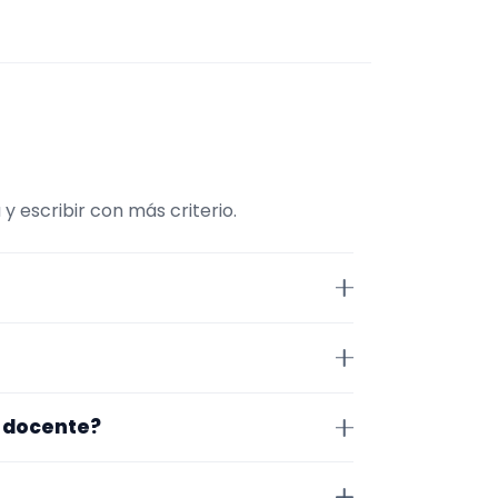
escribir con más criterio.
traMúsico. La selección está
más, la página se centra en
anada. Aun así, conviene
a docente?
idad antes de cerrar nada.
Para afinar mejor, revisa