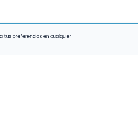
a tus preferencias en cualquier
talento ocupe el luga
a tu música en un marketplace con presencia 