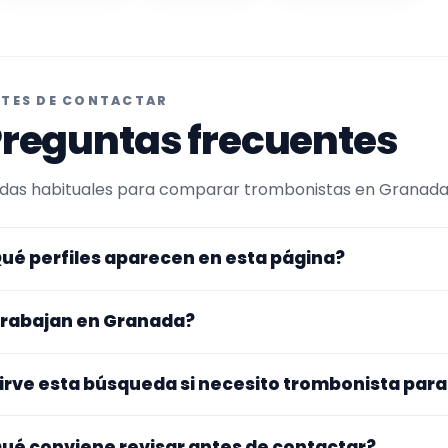
TES DE CONTACTAR
reguntas frecuentes
das habituales para comparar trombonistas en Granada y 
ué perfiles aparecen en esta página?
uí se muestran trombonistas con perfil público en Encuen
rabajan en Granada?
ltrada por experiencia o disponibilidad para docente. Ade
rfiles que trabajan en Granada.
s perfiles de esta landing tienen cobertura pública en Gr
irve esta búsqueda si necesito trombonista par
nfirmar lugar exacto, fechas, desplazamiento y disponibil
. La landing reúne perfiles que han indicado ese contexto. 
ué conviene revisar antes de contactar?