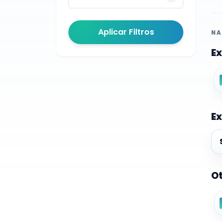
Aplicar Filtros
NA
Ex
Ex
Ex
Ot