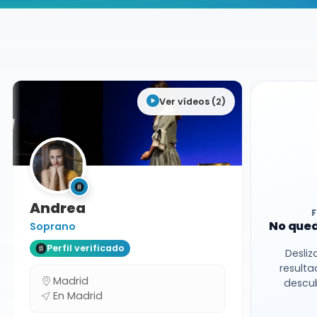
Buscador de músicos
Músicos
Clases Particulares
Madrid
Ver vídeos (2)
Andrea
No qued
Soprano
Perfil verificado
Desliz
resulta
Madrid
descub
En Madrid