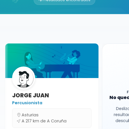
Buscador de músicos
Músicos
Clases Particulares
A Coruña
JORGE JUAN
No qued
Percusionista
Desliz
resulta
Asturias
descub
A 217 km de A Coruña