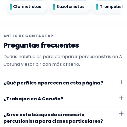
Clarinetistas
Saxofonistas
Trompetista
ANTES DE CONTACTAR
Preguntas frecuentes
Dudas habituales para comparar percusionistas en A
Coruña y escribir con más criterio.
¿Qué perfiles aparecen en esta página?
Aquí se muestran percusionistas con perfil público en
¿Trabajan en A Coruña?
EncuentraMúsico. La selección está filtrada por
experiencia o disponibilidad para clases particulares.
Los perfiles de esta landing tienen cobertura pública
¿Sirve esta búsqueda si necesito
Además, la página se centra en perfiles que trabajan
en A Coruña. Aun así, conviene confirmar lugar
percusionista para clases particulares?
en A Coruña.
exacto, fechas, desplazamiento y disponibilidad antes