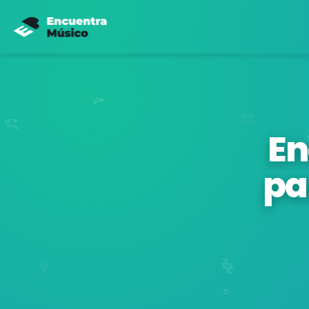
En
pa