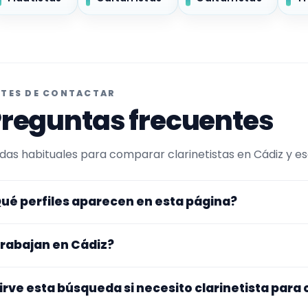
TES DE CONTACTAR
reguntas frecuentes
das habituales para comparar clarinetistas en Cádiz y esc
ué perfiles aparecen en esta página?
uí se muestran clarinetistas con perfil público en Encuen
rabajan en Cádiz?
ltrada por experiencia o disponibilidad para clases particu
ntra en perfiles que trabajan en Cádiz.
s perfiles de esta landing tienen cobertura pública en Cád
irve esta búsqueda si necesito clarinetista para 
gar exacto, fechas, desplazamiento y disponibilidad antes