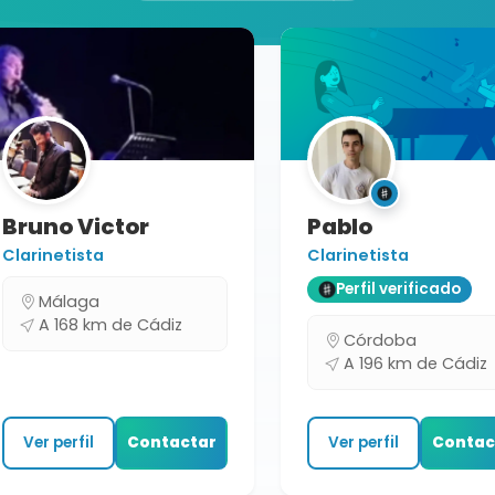
Bruno Victor
Pablo
Clarinetista
Clarinetista
Perfil verificado
Málaga
A 168 km de Cádiz
Córdoba
A 196 km de Cádiz
Ver perfil
Contactar
Ver perfil
Contac