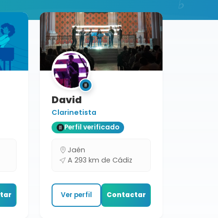
David
Clarinetista
Perfil verificado
Jaén
A 293 km de Cádiz
tar
Ver perfil
Contactar