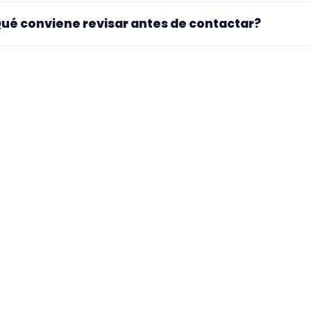
. La landing reúne perfiles que han indicado ese contexto. 
ué conviene revisar antes de contactar?
pecialidad principal, repertorio, experiencia previa y mater
ra si el perfil explica bien su experiencia, el tipo de traba
 mueve y si hay vídeos, audios o referencias que te ayuden