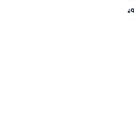
Sí
¿Q
es
Mi
se