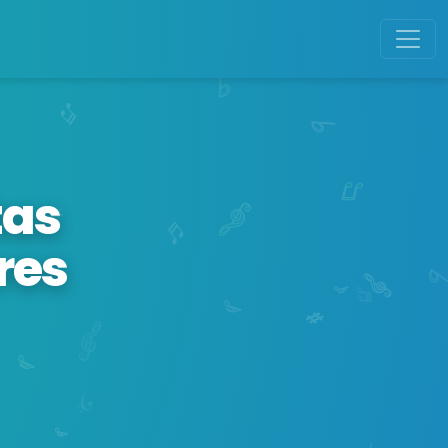
tas
res
s