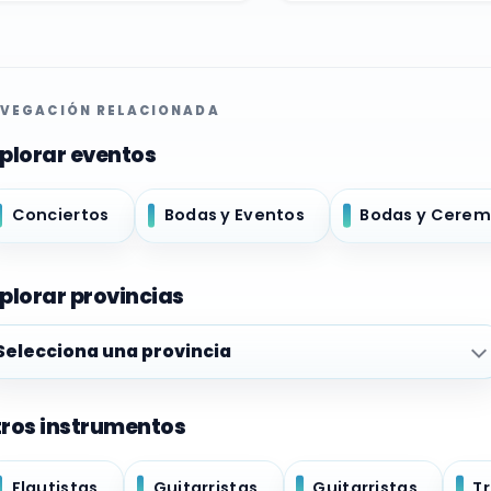
VEGACIÓN RELACIONADA
plorar eventos
Conciertos
Bodas y Eventos
Bodas y Cerem
plorar provincias
plorar provincias
ros instrumentos
Flautistas
Guitarristas
Guitarristas
T