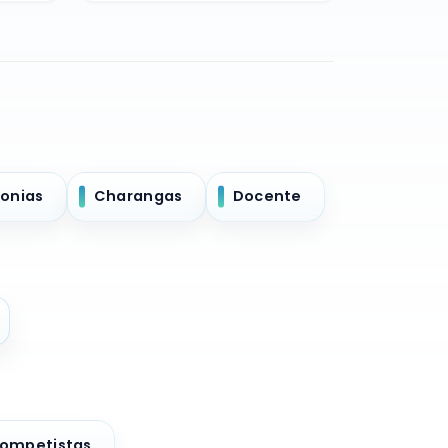
onias
Charangas
Docente
rompetistas