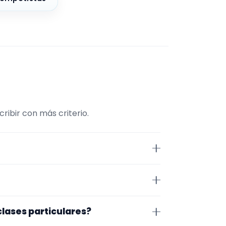
ribir con más criterio.
traMúsico. La selección está
lares. Además, la página se
iz. Aun así, conviene confirmar
clases particulares?
 de cerrar nada.