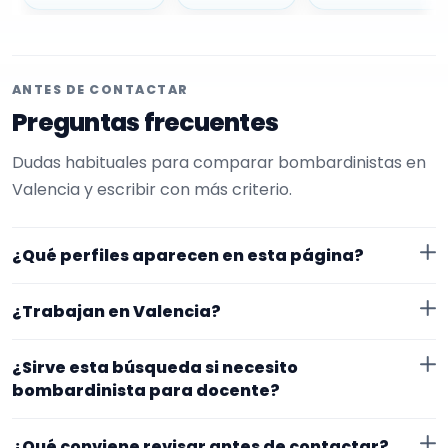
ANTES DE CONTACTAR
Preguntas frecuentes
Dudas habituales para comparar bombardinistas en
Valencia y escribir con más criterio.
¿Qué perfiles aparecen en esta página?
Aquí se muestran bombardinistas con perfil público
¿Trabajan en Valencia?
en EncuentraMúsico. La selección está filtrada por
experiencia o disponibilidad para docente. Además, la
Los perfiles de esta landing tienen cobertura pública
¿Sirve esta búsqueda si necesito
página se centra en perfiles que trabajan en
en Valencia. Aun así, conviene confirmar lugar exacto,
bombardinista para docente?
Valencia.
fechas, desplazamiento y disponibilidad antes de
Sí. La landing reúne perfiles que han indicado ese
cerrar nada.
¿Qué conviene revisar antes de contactar?