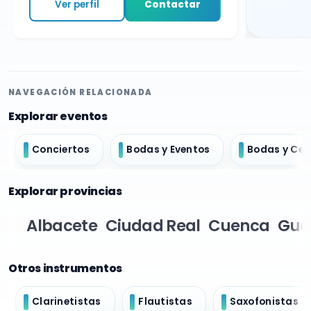
Ver perfil
Contactar
NAVEGACIÓN RELACIONADA
Explorar eventos
Conciertos
Bodas y Eventos
Bodas y Ce
Explorar provincias
Albacete
Ciudad Real
Cuenca
Gua
Otros instrumentos
Clarinetistas
Flautistas
Saxofonistas