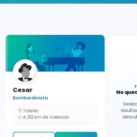
Buscador de músicos
Músicos
Docente
Valencia
Cesar
No qued
Bombardinista
Desliz
resulta
Toledo
descub
A 313 km de Valencia