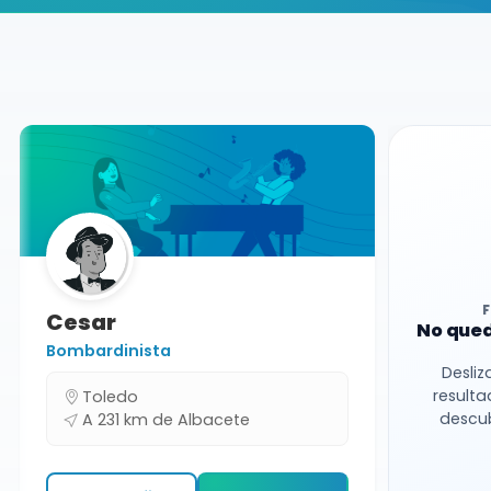
Buscador de músicos
Músicos
Charangas
Albacete
Cesar
No qued
Bombardinista
Desliz
resulta
Toledo
descub
A 231 km de Albacete