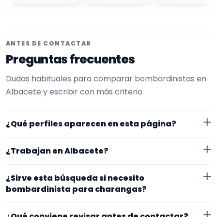
ANTES DE CONTACTAR
Preguntas frecuentes
Dudas habituales para comparar bombardinistas en
Albacete y escribir con más criterio.
¿Qué perfiles aparecen en esta página?
Aquí se muestran bombardinistas con perfil público
¿Trabajan en Albacete?
en EncuentraMúsico. La selección está filtrada por
experiencia o disponibilidad para charangas. Además,
Los perfiles de esta landing tienen cobertura pública
¿Sirve esta búsqueda si necesito
la página se centra en perfiles que trabajan en
en Albacete. Aun así, conviene confirmar lugar
bombardinista para charangas?
Albacete.
exacto, fechas, desplazamiento y disponibilidad antes
Sí. La landing reúne perfiles que han indicado ese
de cerrar nada.
¿Qué conviene revisar antes de contactar?