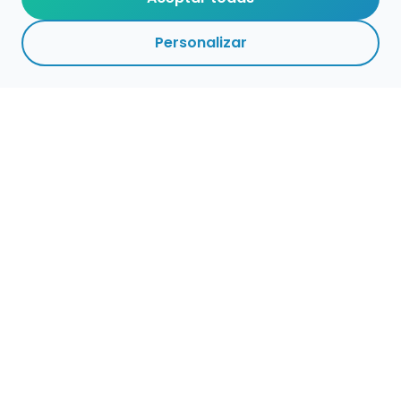
Personalizar
Haz que tu talento
ocupe el lugar que
merece
Presenta tu música en un marketplace con
presencia cuidada, búsqueda clara y