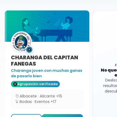
CHARANGA DEL CAPITAN
FANEGAS
No que
Charanga joven con muchas ganas
e
de pasarlo bien
Desliz
Agrupación verificada
resulta
descub
Albacete · Alicante +15
Bodas · Eventos +17