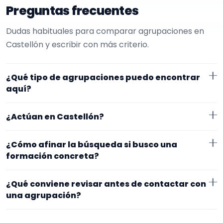
Preguntas frecuentes
Dudas habituales para comparar agrupaciones en
Castellón y escribir con más criterio.
¿Qué tipo de agrupaciones puedo encontrar
aquí?
Aquí verás agrupaciones que trabajan para
¿Actúan en Castellón?
charangas. Conviene comparar repertorio, tamaño
de la formación y vídeos antes de decidir.
Los perfiles que aparecen aquí han indicado que
¿Cómo afinar la búsqueda si busco una
trabajan en Castellón. Algunos son de la zona y otros
formación concreta?
se desplazan, así que merece la pena confirmar lugar
Empieza por el tipo de evento y la zona. Si ya sabes el
exacto, horarios y posibles gastos.
¿Qué conviene revisar antes de contactar con
formato que te encaja, usa el filtro de tipo de
una agrupación?
agrupación para quedarte con opciones más
Fíjate en el repertorio, el tamaño real de la
cercanas a lo que buscas.