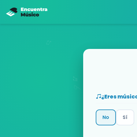
¿Eres músic
No
Sí
Categoría