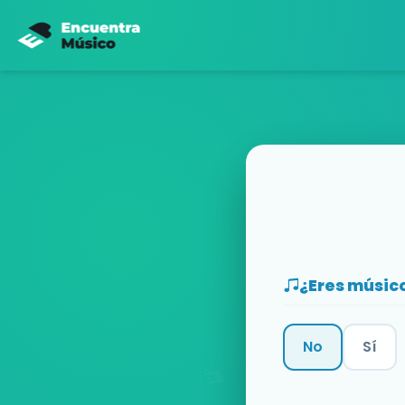
¿Eres músic
No
Sí
Categoría