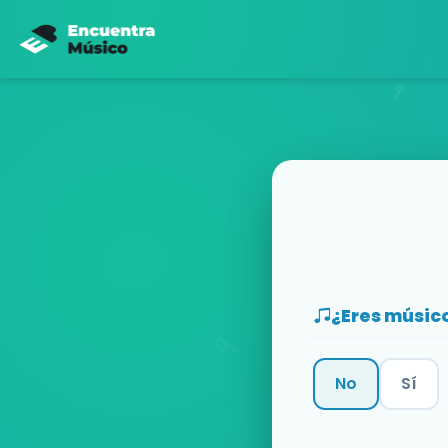
¿Eres músic
No
Sí
Categoría