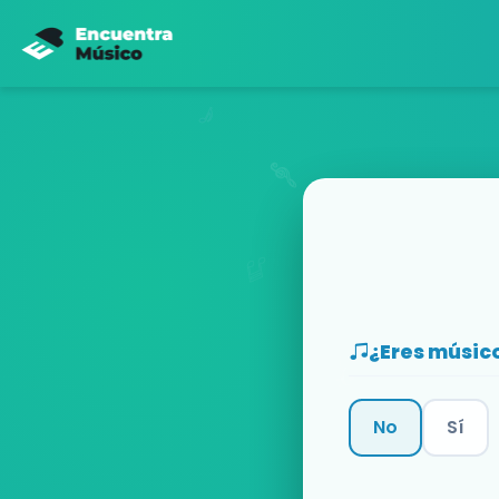
¿Eres músic
No
Sí
Categoría