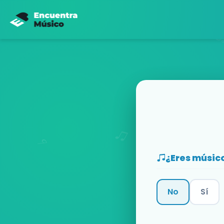
¿Eres músic
No
Sí
Categoría