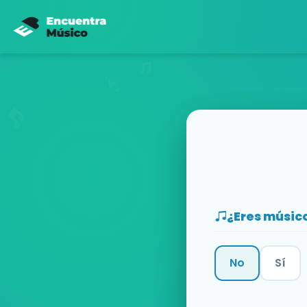
¿Eres músic
No
Sí
Categoría