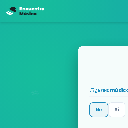
¿Eres músic
No
Sí
Categoría