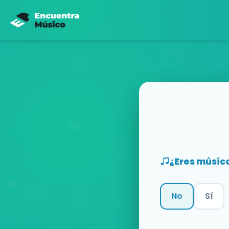
¿Eres músic
No
Sí
Categoría