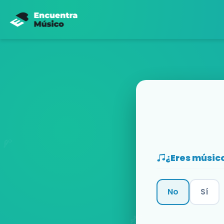
¿Eres músic
No
Sí
Categoría