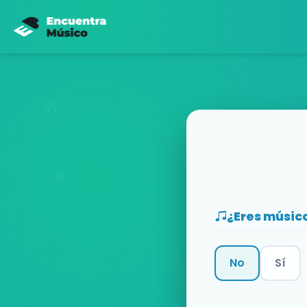
¿Eres músic
No
Sí
Categoría