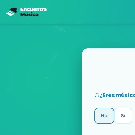
¿Eres músic
No
Sí
Categoría