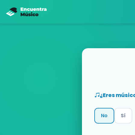
¿Eres músic
No
Sí
Categoría