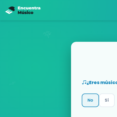
¿Eres músic
No
Sí
Categoría