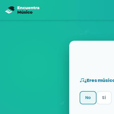
¿Eres músic
No
Sí
Categoría