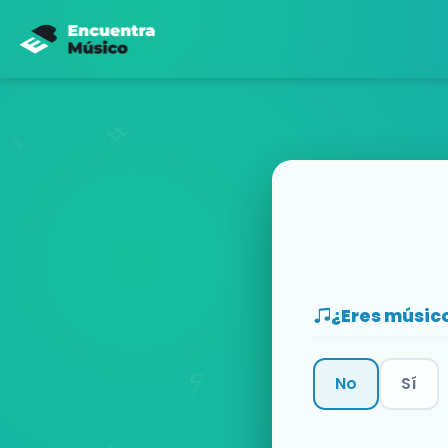
¿Eres músic
No
Sí
Categoría