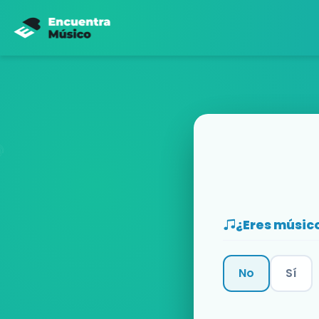
¿Eres músic
No
Sí
Categoría