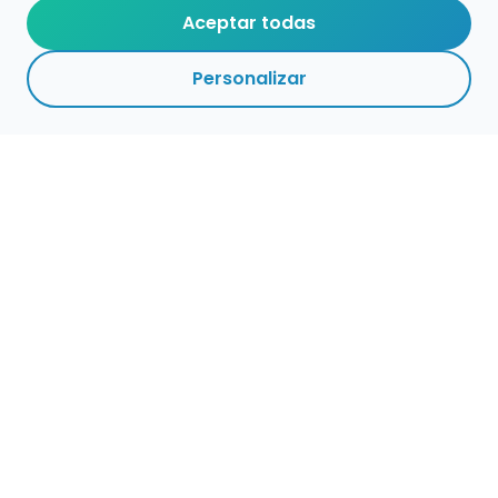
Aceptar todas
Personalizar
Empleo para músicos
Convocatorias de empleo público
Ofertas de empleo de encuentramusico.es
Publica tu oferta de empleo para músicos
Encuentra Músico