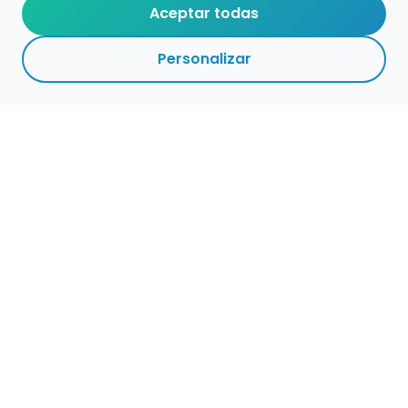
Aceptar todas
Personalizar
Empleo para músicos
Convocatorias de empleo público
Ofertas de empleo de encuentramusico.es
Publica tu oferta de empleo para músicos
Encuentra Músico