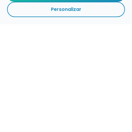
Personalizar
Empleo para músicos
Convocatorias de empleo público
Ofertas de empleo de encuentramusico.es
Publica tu oferta de empleo para músicos
Encuentra Músico
Buscador de Músicos