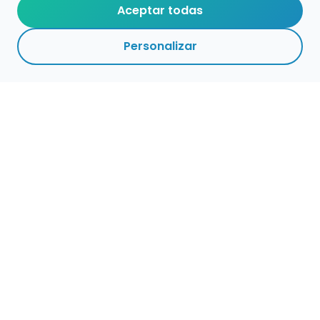
Aceptar todas
Personalizar
Empleo para músicos
Convocatorias de empleo público
Ofertas de empleo de encuentramusico.es
Publica tu oferta de empleo para músicos
Encuentra Músico