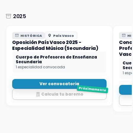
2025
HISTÓRICA
País Vasco
HI
Oposición País Vasco 2025 -
Concu
Especialidad Música (Secundaria)
Profe
Vasco
Cuerpo de Profesores de Enseñanza
Secundaria
Cuer
1 especialidad convocada
Sec
1 esp
Ver convocatoria
Próximamente
Calcula tu baremo