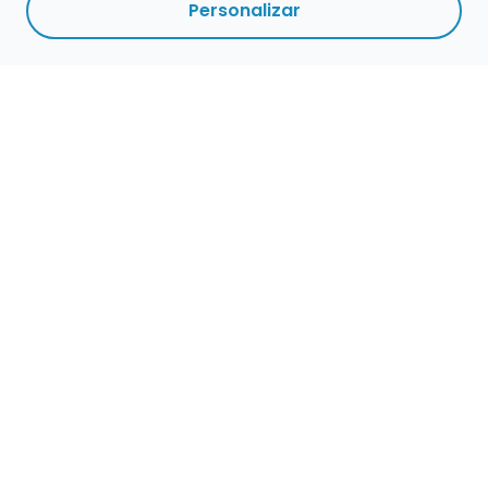
Personalizar
Empleo para músicos
Convocatorias de empleo público
Ofertas de empleo de encuentramusico.es
Publica tu oferta de empleo para músicos
Encuentra Músico
Buscador de Músicos
Encuentra Pianista Acompañante