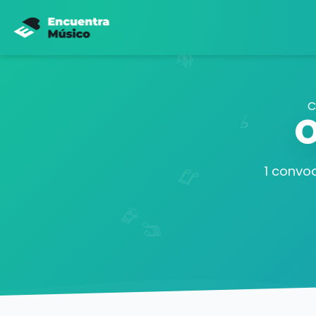
C
O
1 convo