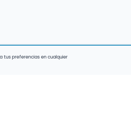
a tus preferencias en cualquier
Encuentra Músico
Enl
Regi
Buscador de Músicos