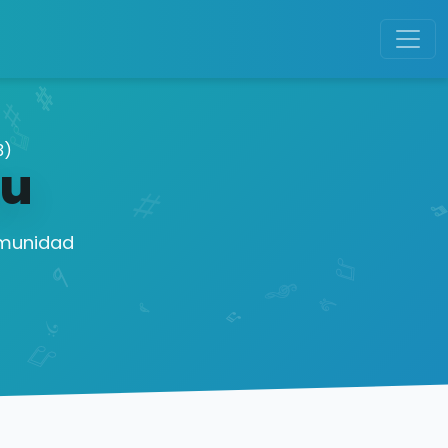
3)
tu
omunidad