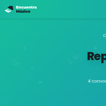
C
Rep
4 convoc