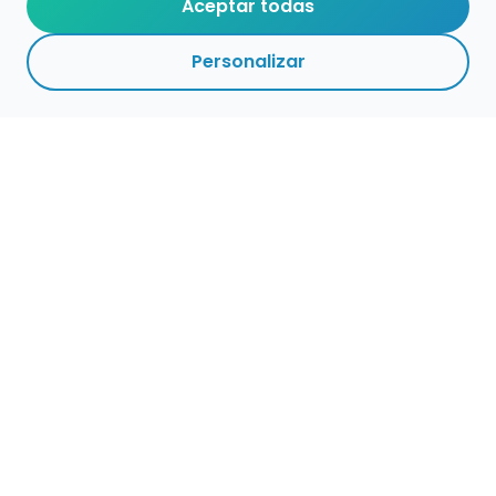
Aceptar todas
Personalizar
Empleo para músicos
Convocatorias de empleo público
Ofertas de empleo de encuentramusico.es
Publica tu oferta de empleo para músicos
Encuentra Músico
Buscador de Músicos