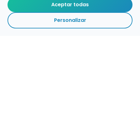
Aceptar todas
Personalizar
Empleo para músicos
Convocatorias de empleo público
Ofertas de empleo de encuentramusico.es
Publica tu oferta de empleo para músicos
Encuentra Músico