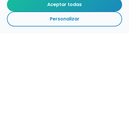
Aceptar todas
Personalizar
Empleo para músicos
Convocatorias de empleo público
Ofertas de empleo de encuentramusico.es
Publica tu oferta de empleo para músicos
Encuentra Músico