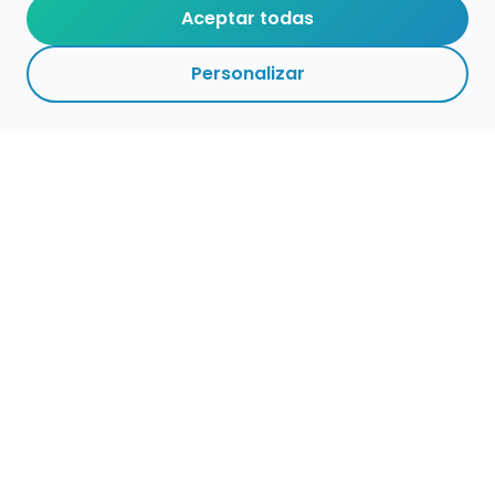
Aceptar todas
Personalizar
Empleo para músicos
Convocatorias de empleo público
Ofertas de empleo de encuentramusico.es
Publica tu oferta de empleo para músicos
Encuentra Músico