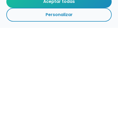
Aceptar todas
Personalizar
Empleo para músicos
Convocatorias de empleo público
Ofertas de empleo de encuentramusico.es
Publica tu oferta de empleo para músicos
Encuentra Músico
Buscador de Músicos