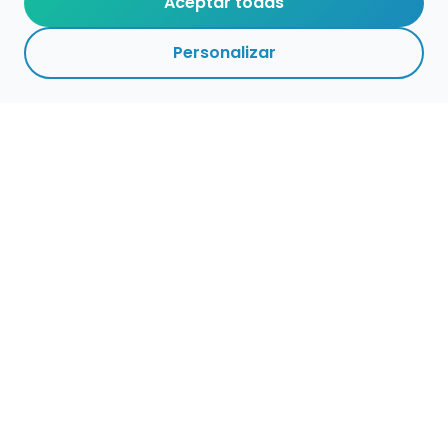
Aceptar todas
Personalizar
Empleo para músicos
Convocatorias de empleo público
Ofertas de empleo de encuentramusico.es
Publica tu oferta de empleo para músicos
Encuentra Músico
Buscador de Músicos