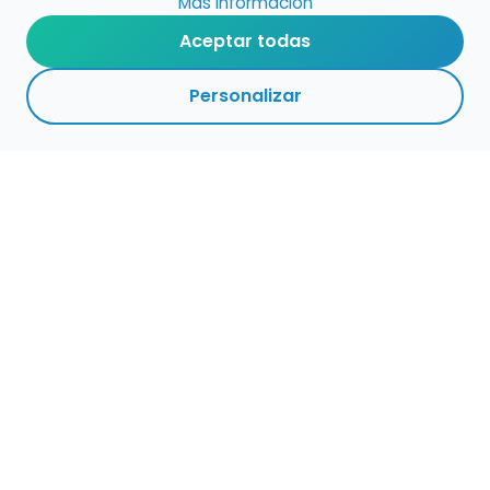
Más información
Aceptar todas
Personalizar
Empleo para músicos
Convocatorias de empleo público
Ofertas de empleo de encuentramusico.es
Publica tu oferta de empleo para músicos
Encuentra Músico