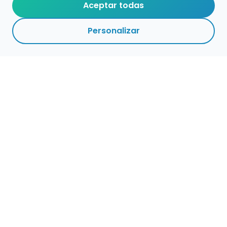
Aceptar todas
Personalizar
Empleo para músicos
Convocatorias de empleo público
Ofertas de empleo de encuentramusico.es
Publica tu oferta de empleo para músicos
Encuentra Músico