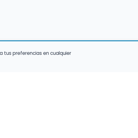
a tus preferencias en cualquier
Encuentra Músico
Enl
Regi
Buscador de Músicos
músi
s
Encuentra Pianista Acompañante