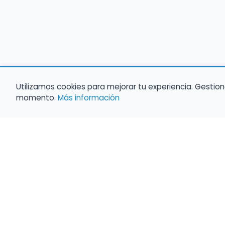
Utilizamos cookies para mejorar tu experiencia. Gestion
momento.
Más información
Empleo para músicos
Convocatorias de empleo público
Ofertas de empleo de encuentramusico.e