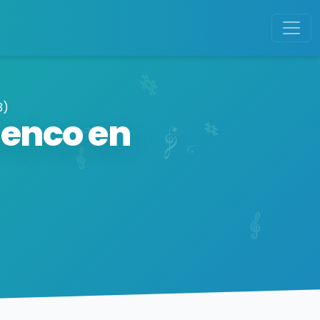
3)
menco en