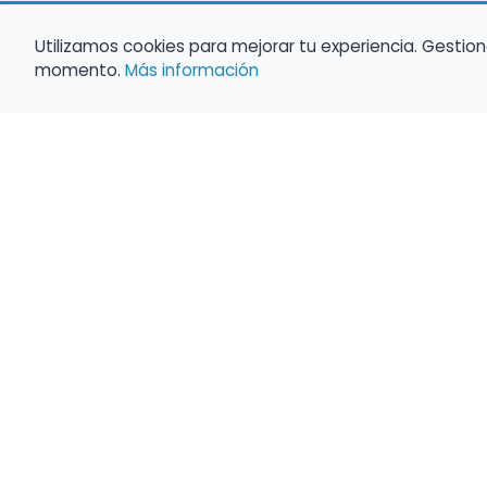
Utilizamos cookies para mejorar tu experiencia. Gestion
momento.
Más información
Empleo para músicos
Convocatorias de empleo público
Ofertas de empleo de encuentramusico.e
Publica tu oferta de empleo para músicos