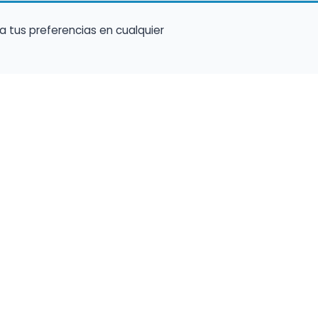
a tus preferencias en cualquier
Encuentra Músico
Enl
Regi
Buscador de Músicos
músi
s
Encuentra Pianista Acompañante
Conf
Asesoría para músicos y docentes
C