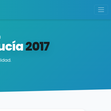
)
lucía
2017
idad.