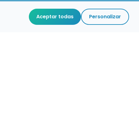
Aceptar todas
Personalizar
aces de interés
stro de conservatorios y escuelas de
ca en España
igura alertas de empleo
ontacta con nosotros