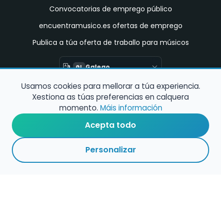
Convocatorias de emprego público
encuentramusico.es ofertas de emprego
Publica a túa oferta de traballo para músicos
Galego
GL
Usamos cookies para mellorar a túa experiencia.
Encuentra Músico
Xestiona as túas preferencias en calquera
momento.
Máis información
Buscador de músicos
Acepta todo
Busca pianista acompañante
Personalizar
Ligazóns de interese
Rexistro de conservatorios e escolas de música
de España
Configura alertas de emprego