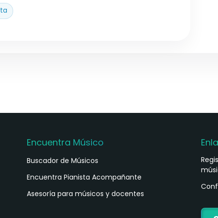
ta
Encuentra Músico
Enl
Regi
Buscador de Músicos
músi
s
Encuentra Pianista Acompañante
Conf
Asesoría para músicos y docentes