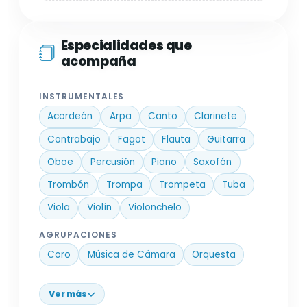
Especialidades que
acompaña
INSTRUMENTALES
Acordeón
Arpa
Canto
Clarinete
Contrabajo
Fagot
Flauta
Guitarra
Oboe
Percusión
Piano
Saxofón
Trombón
Trompa
Trompeta
Tuba
Viola
Violín
Violonchelo
AGRUPACIONES
Coro
Música de Cámara
Orquesta
Ver más