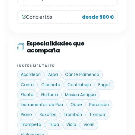
Conciertos
desde 500 €
Especialidades que
acompaña
INSTRUMENTALES
Acordeón
Arpa
Cante Flamenco
Canto
Clarinete
Contrabajo
Fagot
Flauta
Guitarra
Música Antigua
Instrumentos de Púa
Oboe
Percusión
Piano
Saxofón
Trombón
Trompa
Trompeta
Tuba
Viola
Violín
Violonchelo